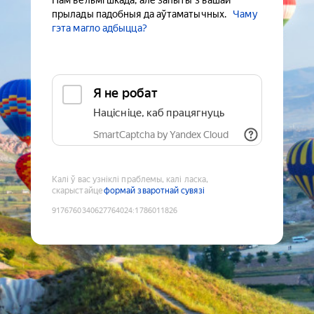
Нам вельмі шкада, але запыты з вашай
прылады падобныя да аўтаматычных.
Чаму
гэта магло адбыцца?
Я не робат
Націсніце, каб працягнуць
SmartCaptcha by Yandex Cloud
Калі ў вас узніклі праблемы, калі ласка,
скарыстайце
формай зваротнай сувязі
9176760340627764024
:
1786011826