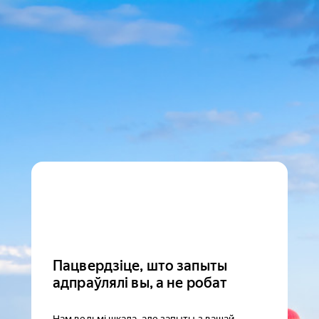
Пацвердзіце, што запыты
адпраўлялі вы, а не робат