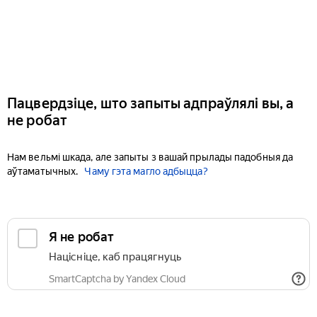
Пацвердзіце, што запыты адпраўлялі вы, а
не робат
Нам вельмі шкада, але запыты з вашай прылады падобныя да
аўтаматычных.
Чаму гэта магло адбыцца?
Я не робат
Націсніце, каб працягнуць
SmartCaptcha by Yandex Cloud