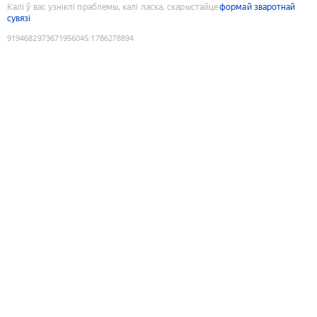
Калі ў вас узніклі праблемы, калі ласка, скарыстайце
формай зваротнай
сувязі
9194682973671956045
:
1786278894