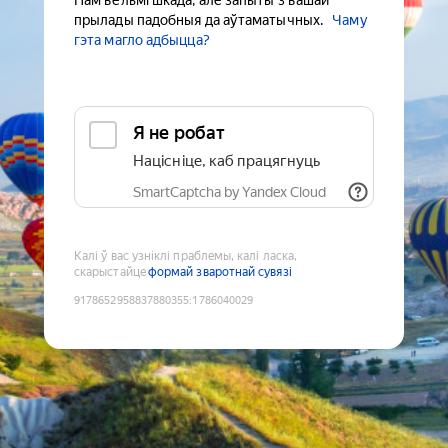
Нам вельмі шкада, але запыты з вашай
прылады падобныя да аўтаматычных.
Чаму
гэта магло адбыцца?
Я не робат
Націсніце, каб працягнуць
SmartCaptcha by Yandex Cloud
Калі ў вас узніклі праблемы, калі ласка,
скарыстайце
формай зваротнай сувязі
9178652958837880355
:
1786040029