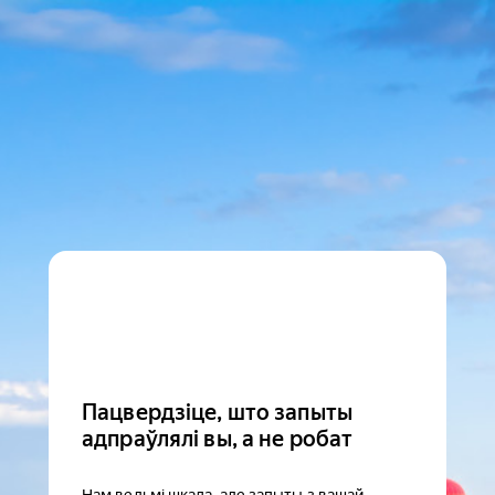
Пацвердзіце, што запыты
адпраўлялі вы, а не робат