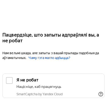
Пацвердзіце, што запыты адпраўлялі вы, а
не робат
Нам вельмі шкада, але запыты з вашай прылады падобныя да
аўтаматычных.
Чаму гэта магло адбыцца?
Я не робат
Націсніце, каб працягнуць
SmartCaptcha by Yandex Cloud