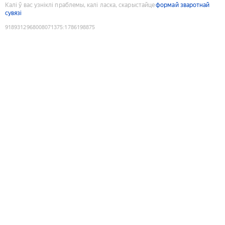
Калі ў вас узніклі праблемы, калі ласка, скарыстайце
формай зваротнай
сувязі
9189312968008071375
:
1786198875