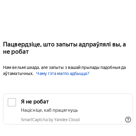
Пацвердзіце, што запыты адпраўлялі вы, а
не робат
Нам вельмі шкада, але запыты з вашай прылады падобныя да
аўтаматычных.
Чаму гэта магло адбыцца?
Я не робат
Націсніце, каб працягнуць
SmartCaptcha by Yandex Cloud