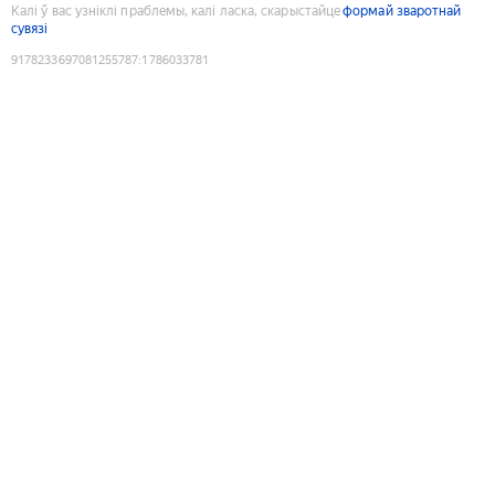
Калі ў вас узніклі праблемы, калі ласка, скарыстайце
формай зваротнай
сувязі
9178233697081255787
:
1786033781