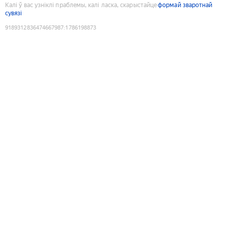
Калі ў вас узніклі праблемы, калі ласка, скарыстайце
формай зваротнай
сувязі
9189312836474667987
:
1786198873