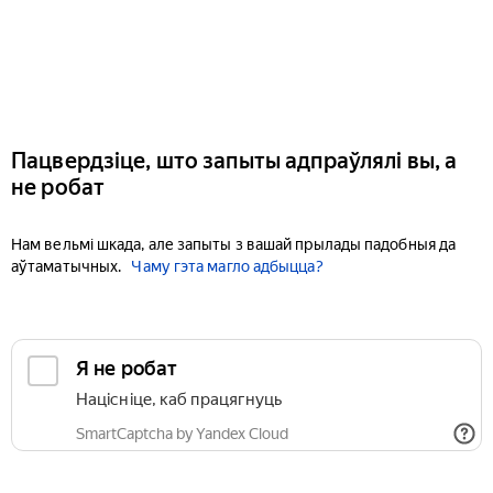
Пацвердзіце, што запыты адпраўлялі вы, а
не робат
Нам вельмі шкада, але запыты з вашай прылады падобныя да
аўтаматычных.
Чаму гэта магло адбыцца?
Я не робат
Націсніце, каб працягнуць
SmartCaptcha by Yandex Cloud