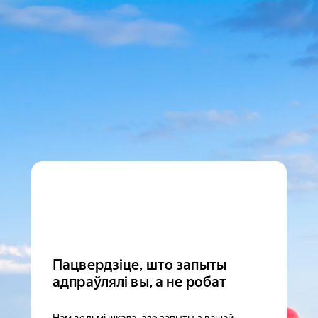
Пацвердзіце, што запыты
адпраўлялі вы, а не робат