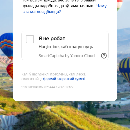
Нам вельмі шкада, але запыты з вашай
прылады падобныя да аўтаматычных.
Чаму
гэта магло адбыцца?
Я не робат
Націсніце, каб працягнуць
SmartCaptcha by Yandex Cloud
Калі ў вас узніклі праблемы, калі ласка,
скарыстайце
формай зваротнай сувязі
9189209049865025444
:
1786197327