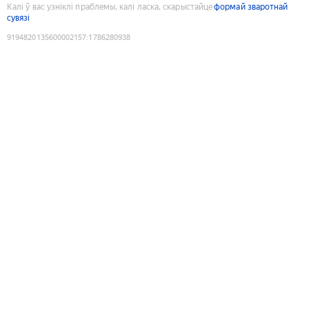
Калі ў вас узніклі праблемы, калі ласка, скарыстайце
формай зваротнай
сувязі
9194820135600002157
:
1786280938