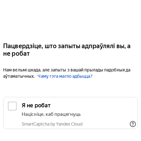
Пацвердзіце, што запыты адпраўлялі вы, а
не робат
Нам вельмі шкада, але запыты з вашай прылады падобныя да
аўтаматычных.
Чаму гэта магло адбыцца?
Я не робат
Націсніце, каб працягнуць
SmartCaptcha by Yandex Cloud