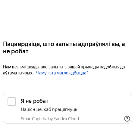
Пацвердзіце, што запыты адпраўлялі вы, а
не робат
Нам вельмі шкада, але запыты з вашай прылады падобныя да
аўтаматычных.
Чаму гэта магло адбыцца?
Я не робат
Націсніце, каб працягнуць
SmartCaptcha by Yandex Cloud