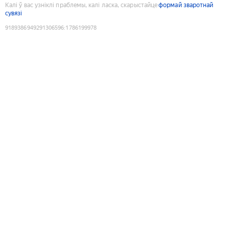
Калі ў вас узніклі праблемы, калі ласка, скарыстайце
формай зваротнай
сувязі
9189386949291306596
:
1786199978