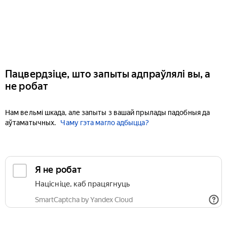
Пацвердзіце, што запыты адпраўлялі вы, а
не робат
Нам вельмі шкада, але запыты з вашай прылады падобныя да
аўтаматычных.
Чаму гэта магло адбыцца?
Я не робат
Націсніце, каб працягнуць
SmartCaptcha by Yandex Cloud