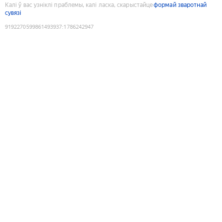
Калі ў вас узніклі праблемы, калі ласка, скарыстайце
формай зваротнай
сувязі
9192270599861493937
:
1786242947