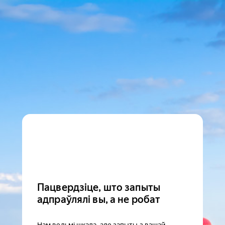
Пацвердзіце, што запыты
адпраўлялі вы, а не робат