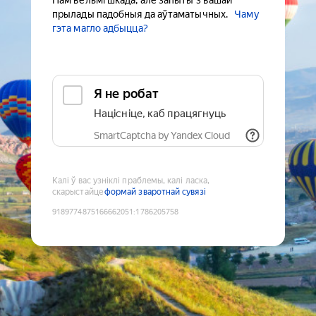
Нам вельмі шкада, але запыты з вашай
прылады падобныя да аўтаматычных.
Чаму
гэта магло адбыцца?
Я не робат
Націсніце, каб працягнуць
SmartCaptcha by Yandex Cloud
Калі ў вас узніклі праблемы, калі ласка,
скарыстайце
формай зваротнай сувязі
9189774875166662051
:
1786205758