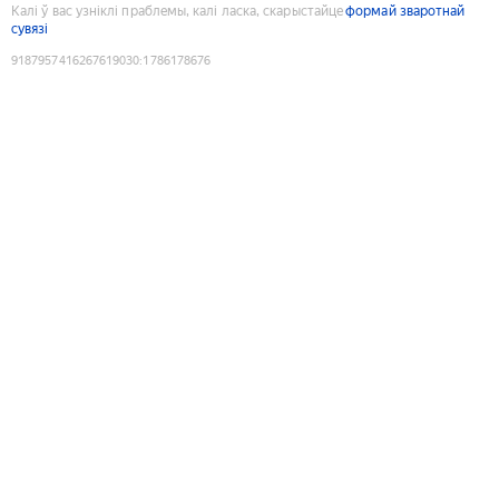
Калі ў вас узніклі праблемы, калі ласка, скарыстайце
формай зваротнай
сувязі
9187957416267619030
:
1786178676