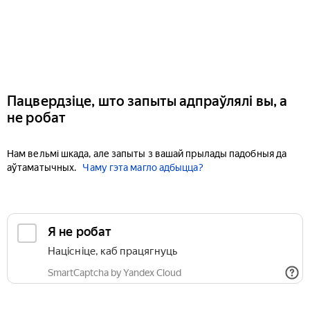
Пацвердзіце, што запыты адпраўлялі вы, а
не робат
Нам вельмі шкада, але запыты з вашай прылады падобныя да
аўтаматычных.
Чаму гэта магло адбыцца?
Я не робат
Націсніце, каб працягнуць
SmartCaptcha by Yandex Cloud