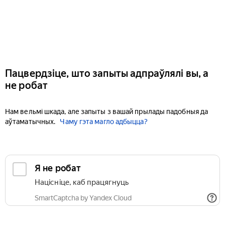
Пацвердзіце, што запыты адпраўлялі вы, а
не робат
Нам вельмі шкада, але запыты з вашай прылады падобныя да
аўтаматычных.
Чаму гэта магло адбыцца?
Я не робат
Націсніце, каб працягнуць
SmartCaptcha by Yandex Cloud