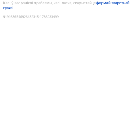
Калі ў вас узніклі праблемы, калі ласка, скарыстайце
формай зваротнай
сувязі
9191636546926432315
:
1786233499