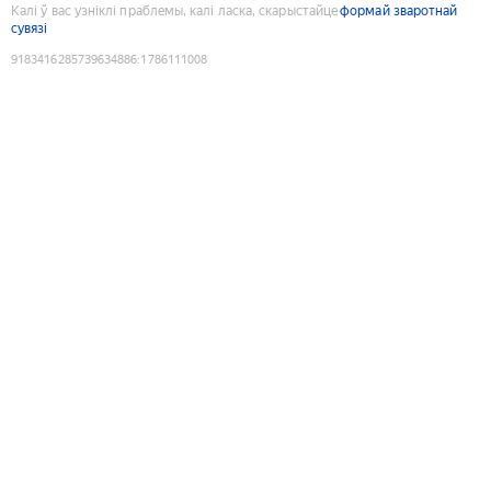
Калі ў вас узніклі праблемы, калі ласка, скарыстайце
формай зваротнай
сувязі
9183416285739634886
:
1786111008