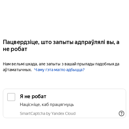
Пацвердзіце, што запыты адпраўлялі вы, а
не робат
Нам вельмі шкада, але запыты з вашай прылады падобныя да
аўтаматычных.
Чаму гэта магло адбыцца?
Я не робат
Націсніце, каб працягнуць
SmartCaptcha by Yandex Cloud