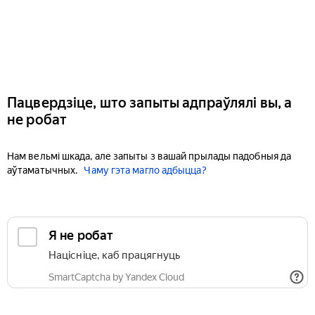
Пацвердзіце, што запыты адпраўлялі вы, а
не робат
Нам вельмі шкада, але запыты з вашай прылады падобныя да
аўтаматычных.
Чаму гэта магло адбыцца?
Я не робат
Націсніце, каб працягнуць
SmartCaptcha by Yandex Cloud