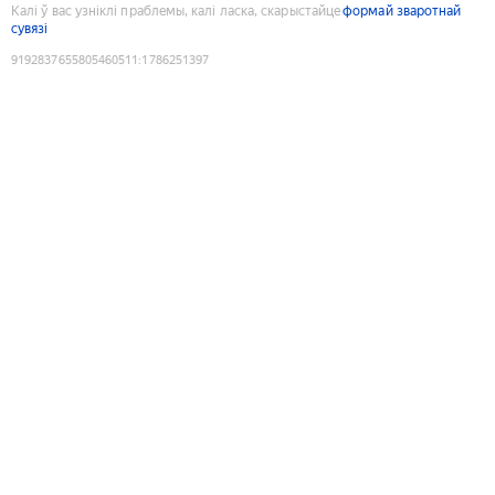
Калі ў вас узніклі праблемы, калі ласка, скарыстайце
формай зваротнай
сувязі
9192837655805460511
:
1786251397