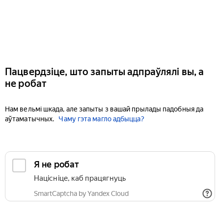
Пацвердзіце, што запыты адпраўлялі вы, а
не робат
Нам вельмі шкада, але запыты з вашай прылады падобныя да
аўтаматычных.
Чаму гэта магло адбыцца?
Я не робат
Націсніце, каб працягнуць
SmartCaptcha by Yandex Cloud