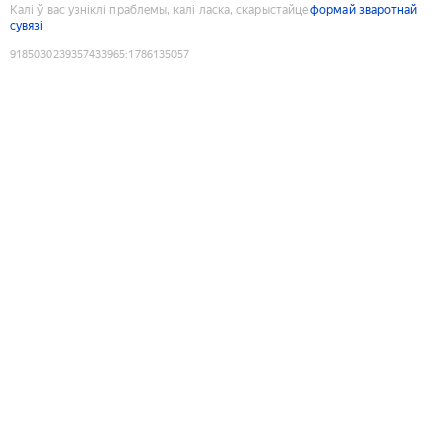
Калі ў вас узніклі праблемы, калі ласка, скарыстайце
формай зваротнай
сувязі
9185030239357433965
:
1786135057