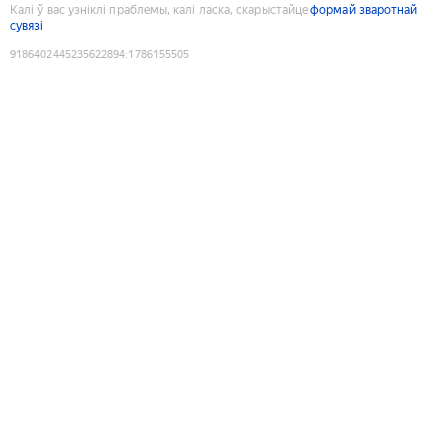
Калі ў вас узніклі праблемы, калі ласка, скарыстайце
формай зваротнай
сувязі
9186402445235622894
:
1786155505