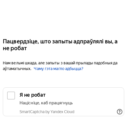
Пацвердзіце, што запыты адпраўлялі вы, а
не робат
Нам вельмі шкада, але запыты з вашай прылады падобныя да
аўтаматычных.
Чаму гэта магло адбыцца?
Я не робат
Націсніце, каб працягнуць
SmartCaptcha by Yandex Cloud