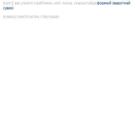
Калі ў вас узніклі праблемы, калі ласка, скарыстайце
формай зваротнай
сувязі
9186602109475140764
:
1786158480