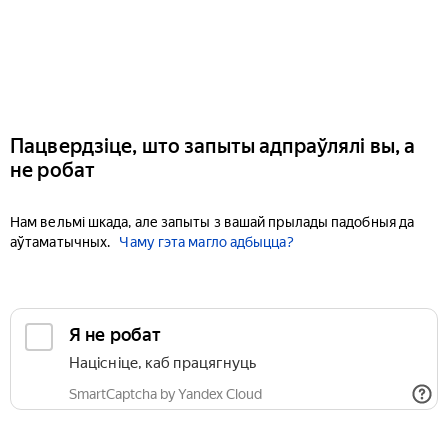
Пацвердзіце, што запыты адпраўлялі вы, а
не робат
Нам вельмі шкада, але запыты з вашай прылады падобныя да
аўтаматычных.
Чаму гэта магло адбыцца?
Я не робат
Націсніце, каб працягнуць
SmartCaptcha by Yandex Cloud