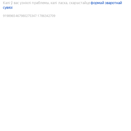
Калі ў вас узніклі праблемы, калі ласка, скарыстайце
формай зваротнай
сувязі
9198965467980275347
:
1786342709