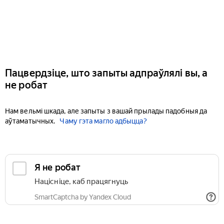
Пацвердзіце, што запыты адпраўлялі вы, а
не робат
Нам вельмі шкада, але запыты з вашай прылады падобныя да
аўтаматычных.
Чаму гэта магло адбыцца?
Я не робат
Націсніце, каб працягнуць
SmartCaptcha by Yandex Cloud