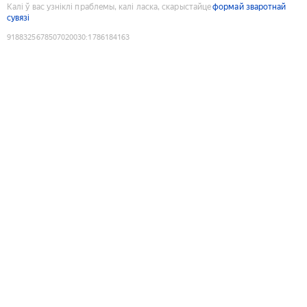
Калі ў вас узніклі праблемы, калі ласка, скарыстайце
формай зваротнай
сувязі
9188325678507020030
:
1786184163