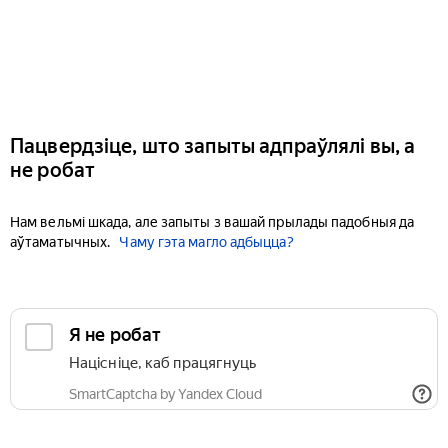
Пацвердзіце, што запыты адпраўлялі вы, а
не робат
Нам вельмі шкада, але запыты з вашай прылады падобныя да
аўтаматычных.
Чаму гэта магло адбыцца?
Я не робат
Націсніце, каб працягнуць
SmartCaptcha by Yandex Cloud