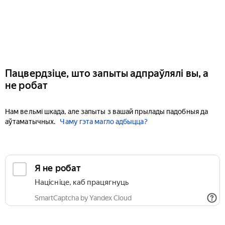
Пацвердзіце, што запыты адпраўлялі вы, а
не робат
Нам вельмі шкада, але запыты з вашай прылады падобныя да
аўтаматычных.
Чаму гэта магло адбыцца?
Я не робат
Націсніце, каб працягнуць
SmartCaptcha by Yandex Cloud