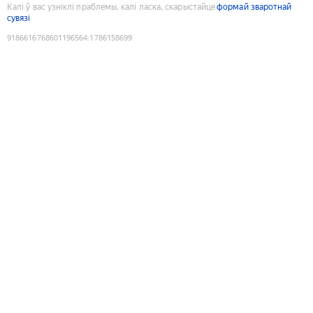
Калі ў вас узніклі праблемы, калі ласка, скарыстайце
формай зваротнай
сувязі
9186616768601196564
:
1786158699