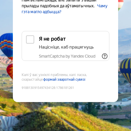
Нам вельмі шкада, але запыты з вашай
прылады падобныя да аўтаматычных.
Чаму
гэта магло адбыцца?
Я не робат
Націсніце, каб працягнуць
SmartCaptcha by Yandex Cloud
Калі ў вас узніклі праблемы, калі ласка,
скарыстайце
формай зваротнай сувязі
9188130915497434128
:
1786181261