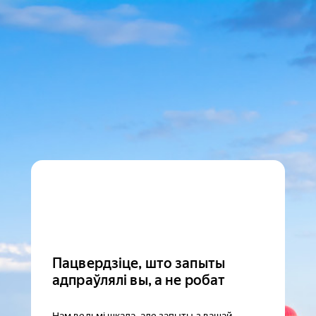
Пацвердзіце, што запыты
адпраўлялі вы, а не робат