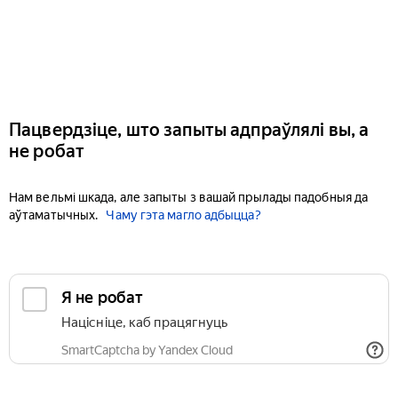
Пацвердзіце, што запыты адпраўлялі вы, а
не робат
Нам вельмі шкада, але запыты з вашай прылады падобныя да
аўтаматычных.
Чаму гэта магло адбыцца?
Я не робат
Націсніце, каб працягнуць
SmartCaptcha by Yandex Cloud