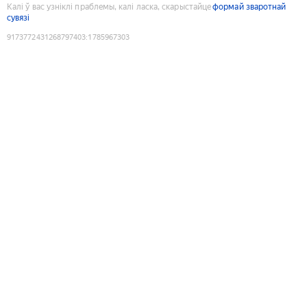
Калі ў вас узніклі праблемы, калі ласка, скарыстайце
формай зваротнай
сувязі
9173772431268797403
:
1785967303