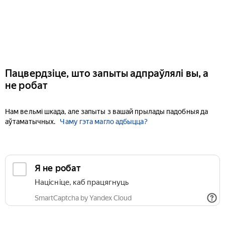
Пацвердзіце, што запыты адпраўлялі вы, а
не робат
Нам вельмі шкада, але запыты з вашай прылады падобныя да
аўтаматычных.
Чаму гэта магло адбыцца?
Я не робат
Націсніце, каб працягнуць
SmartCaptcha by Yandex Cloud