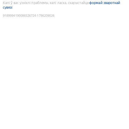
Калі ў вас узніклі праблемы, калі ласка, скарыстайце
формай зваротнай
сувязі
9189994190086526724
:
1786209026