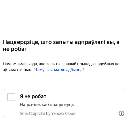
Пацвердзіце, што запыты адпраўлялі вы, а
не робат
Нам вельмі шкада, але запыты з вашай прылады падобныя да
аўтаматычных.
Чаму гэта магло адбыцца?
Я не робат
Націсніце, каб працягнуць
SmartCaptcha by Yandex Cloud