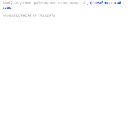
Калі ў вас узніклі праблемы, калі ласка, скарыстайце
формай зваротнай
сувязі
9194815527369786167
:
1786280870