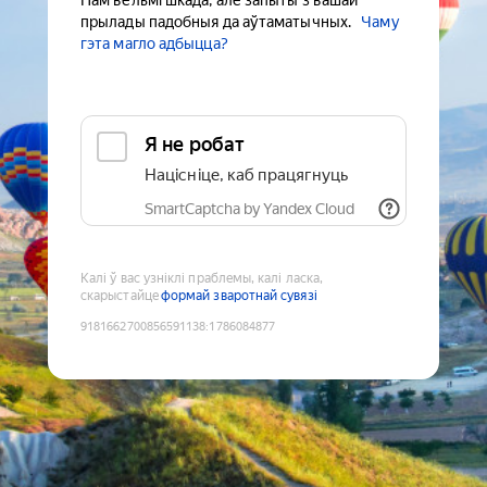
Нам вельмі шкада, але запыты з вашай
прылады падобныя да аўтаматычных.
Чаму
гэта магло адбыцца?
Я не робат
Націсніце, каб працягнуць
SmartCaptcha by Yandex Cloud
Калі ў вас узніклі праблемы, калі ласка,
скарыстайце
формай зваротнай сувязі
9181662700856591138
:
1786084877