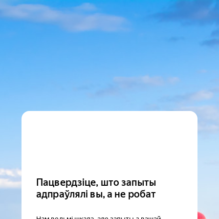
Пацвердзіце, што запыты
адпраўлялі вы, а не робат