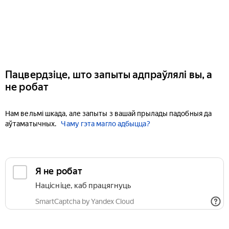
Пацвердзіце, што запыты адпраўлялі вы, а
не робат
Нам вельмі шкада, але запыты з вашай прылады падобныя да
аўтаматычных.
Чаму гэта магло адбыцца?
Я не робат
Націсніце, каб працягнуць
SmartCaptcha by Yandex Cloud