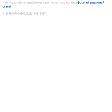
Калі ў вас узніклі праблемы, калі ласка, скарыстайце
формай зваротнай
сувязі
9186594970098622128
:
1786158374