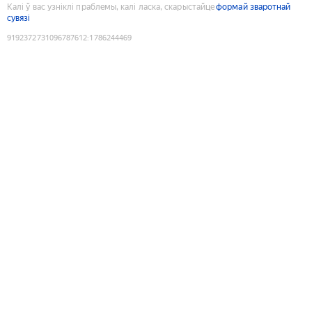
Калі ў вас узніклі праблемы, калі ласка, скарыстайце
формай зваротнай
сувязі
9192372731096787612
:
1786244469