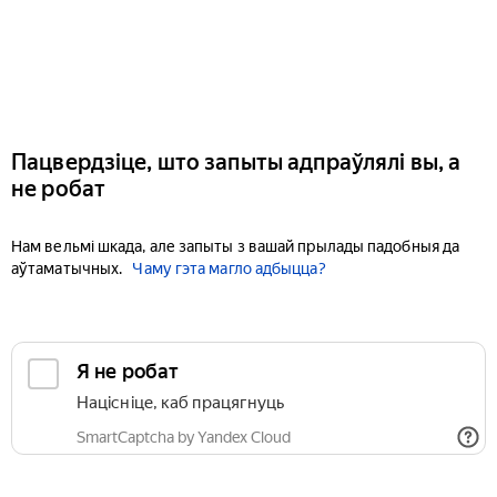
Пацвердзіце, што запыты адпраўлялі вы, а
не робат
Нам вельмі шкада, але запыты з вашай прылады падобныя да
аўтаматычных.
Чаму гэта магло адбыцца?
Я не робат
Націсніце, каб працягнуць
SmartCaptcha by Yandex Cloud