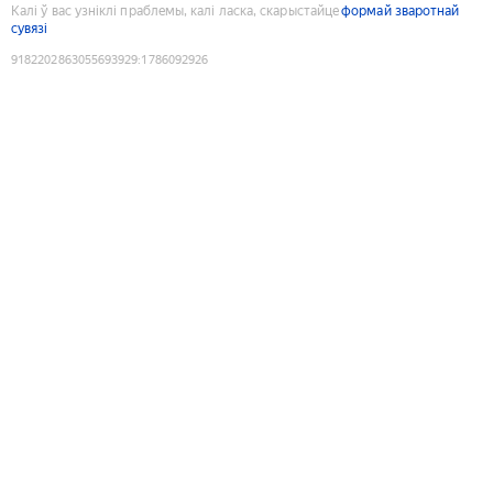
Калі ў вас узніклі праблемы, калі ласка, скарыстайце
формай зваротнай
сувязі
9182202863055693929
:
1786092926