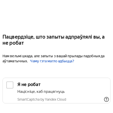
Пацвердзіце, што запыты адпраўлялі вы, а
не робат
Нам вельмі шкада, але запыты з вашай прылады падобныя да
аўтаматычных.
Чаму гэта магло адбыцца?
Я не робат
Націсніце, каб працягнуць
SmartCaptcha by Yandex Cloud