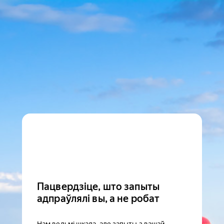
Пацвердзіце, што запыты
адпраўлялі вы, а не робат