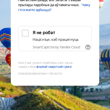
Нам вельмі шкада, але запыты з вашай
прылады падобныя да аўтаматычных.
Чаму
гэта магло адбыцца?
Я не робат
Націсніце, каб працягнуць
SmartCaptcha by Yandex Cloud
Калі ў вас узніклі праблемы, калі ласка,
скарыстайце
формай зваротнай сувязі
9188296804985403094
:
1786183733