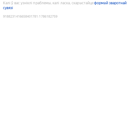
Калі ў вас узніклі праблемы, калі ласка, скарыстайце
формай зваротнай
сувязі
9188231416658401781
:
1786182759