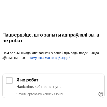
Пацвердзіце, што запыты адпраўлялі вы, а
не робат
Нам вельмі шкада, але запыты з вашай прылады падобныя да
аўтаматычных.
Чаму гэта магло адбыцца?
Я не робат
Націсніце, каб працягнуць
SmartCaptcha by Yandex Cloud