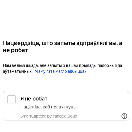
Пацвердзіце, што запыты адпраўлялі вы, а
не робат
Нам вельмі шкада, але запыты з вашай прылады падобныя да
аўтаматычных.
Чаму гэта магло адбыцца?
Я не робат
Націсніце, каб працягнуць
SmartCaptcha by Yandex Cloud