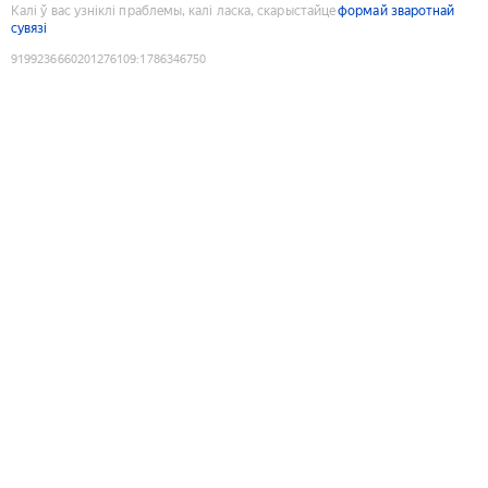
Калі ў вас узніклі праблемы, калі ласка, скарыстайце
формай зваротнай
сувязі
9199236660201276109
:
1786346750