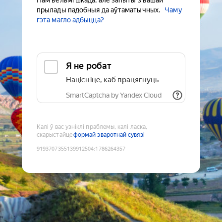
Нам вельмі шкада, але запыты з вашай
прылады падобныя да аўтаматычных.
Чаму
гэта магло адбыцца?
Я не робат
Націсніце, каб працягнуць
SmartCaptcha by Yandex Cloud
Калі ў вас узніклі праблемы, калі ласка,
скарыстайце
формай зваротнай сувязі
9193707355139912504
:
1786264357