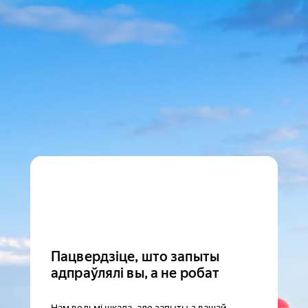
Пацвердзіце, што запыты
адпраўлялі вы, а не робат