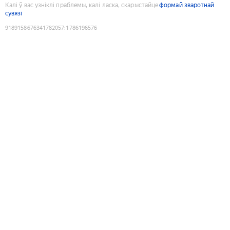
Калі ў вас узніклі праблемы, калі ласка, скарыстайце
формай зваротнай
сувязі
9189158676341782057
:
1786196576