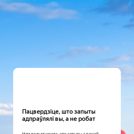
Пацвердзіце, што запыты
адпраўлялі вы, а не робат