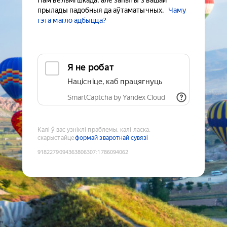
Нам вельмі шкада, але запыты з вашай
прылады падобныя да аўтаматычных.
Чаму
гэта магло адбыцца?
Я не робат
Націсніце, каб працягнуць
SmartCaptcha by Yandex Cloud
Калі ў вас узніклі праблемы, калі ласка,
скарыстайце
формай зваротнай сувязі
9182279094363806307
:
1786094062