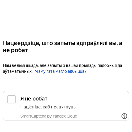
Пацвердзіце, што запыты адпраўлялі вы, а
не робат
Нам вельмі шкада, але запыты з вашай прылады падобныя да
аўтаматычных.
Чаму гэта магло адбыцца?
Я не робат
Націсніце, каб працягнуць
SmartCaptcha by Yandex Cloud