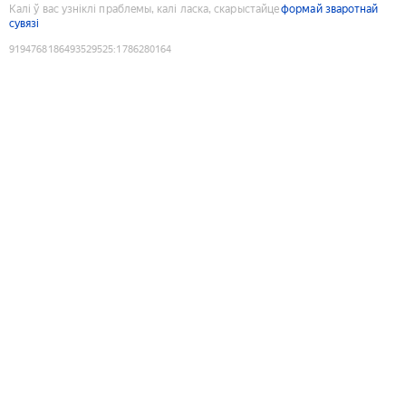
Калі ў вас узніклі праблемы, калі ласка, скарыстайце
формай зваротнай
сувязі
9194768186493529525
:
1786280164