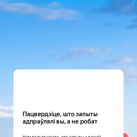
Пацвердзіце, што запыты
адпраўлялі вы, а не робат