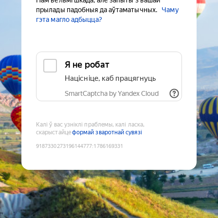
Нам вельмі шкада, але запыты з вашай
прылады падобныя да аўтаматычных.
Чаму
гэта магло адбыцца?
Я не робат
Націсніце, каб працягнуць
SmartCaptcha by Yandex Cloud
Калі ў вас узніклі праблемы, калі ласка,
скарыстайце
формай зваротнай сувязі
9187330273196144777
:
1786169331