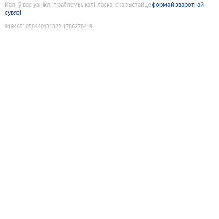
Калі ў вас узніклі праблемы, калі ласка, скарыстайце
формай зваротнай
сувязі
9194651058440431322
:
1786278419