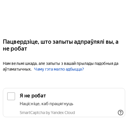
Пацвердзіце, што запыты адпраўлялі вы, а
не робат
Нам вельмі шкада, але запыты з вашай прылады падобныя да
аўтаматычных.
Чаму гэта магло адбыцца?
Я не робат
Націсніце, каб працягнуць
SmartCaptcha by Yandex Cloud