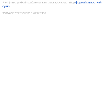
Калі ў вас узніклі праблемы, калі ласка, скарыстайце
формай зваротнай
сувязі
9181479676932797931
:
1786082150