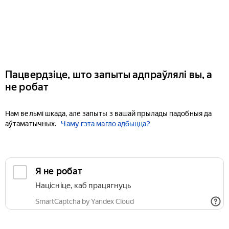
Пацвердзіце, што запыты адпраўлялі вы, а
не робат
Нам вельмі шкада, але запыты з вашай прылады падобныя да
аўтаматычных.
Чаму гэта магло адбыцца?
Я не робат
Націсніце, каб працягнуць
SmartCaptcha by Yandex Cloud