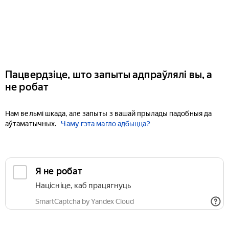
Пацвердзіце, што запыты адпраўлялі вы, а
не робат
Нам вельмі шкада, але запыты з вашай прылады падобныя да
аўтаматычных.
Чаму гэта магло адбыцца?
Я не робат
Націсніце, каб працягнуць
SmartCaptcha by Yandex Cloud