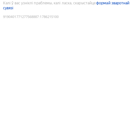
Калі ў вас узніклі праблемы, калі ласка, скарыстайце
формай зваротнай
сувязі
9190401771277568887
:
1786215100