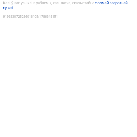
Калі ў вас узніклі праблемы, калі ласка, скарыстайце
формай зваротнай
сувязі
9199330725286018105
:
1786348151