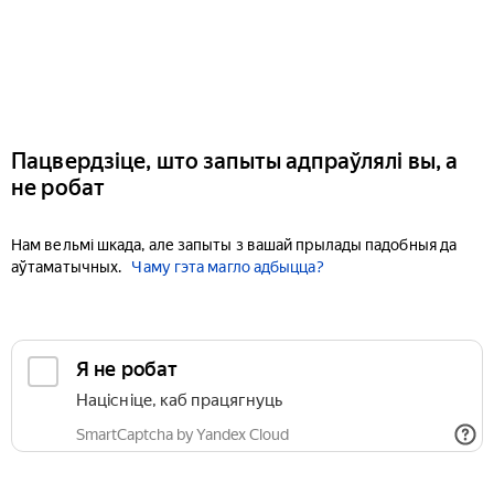
Пацвердзіце, што запыты адпраўлялі вы, а
не робат
Нам вельмі шкада, але запыты з вашай прылады падобныя да
аўтаматычных.
Чаму гэта магло адбыцца?
Я не робат
Націсніце, каб працягнуць
SmartCaptcha by Yandex Cloud