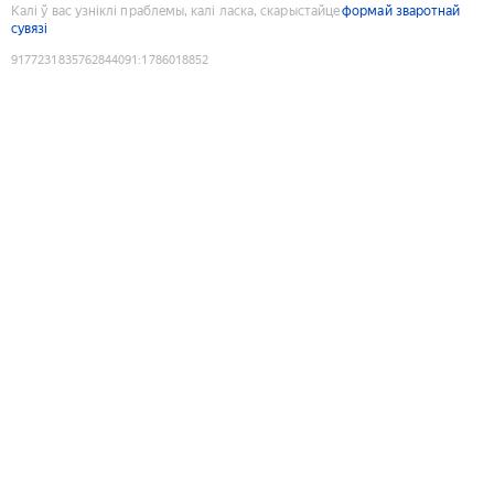
Калі ў вас узніклі праблемы, калі ласка, скарыстайце
формай зваротнай
сувязі
9177231835762844091
:
1786018852