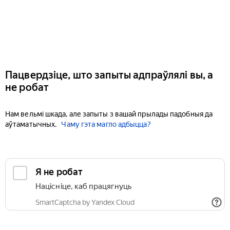
Пацвердзіце, што запыты адпраўлялі вы, а
не робат
Нам вельмі шкада, але запыты з вашай прылады падобныя да
аўтаматычных.
Чаму гэта магло адбыцца?
Я не робат
Націсніце, каб працягнуць
SmartCaptcha by Yandex Cloud