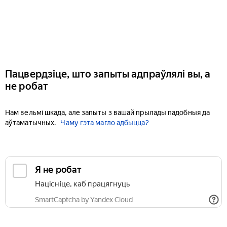
Пацвердзіце, што запыты адпраўлялі вы, а
не робат
Нам вельмі шкада, але запыты з вашай прылады падобныя да
аўтаматычных.
Чаму гэта магло адбыцца?
Я не робат
Націсніце, каб працягнуць
SmartCaptcha by Yandex Cloud