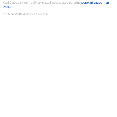
Калі ў вас узніклі праблемы, калі ласка, скарыстайце
формай зваротнай
сувязі
9193774886186408833
:
1786265363