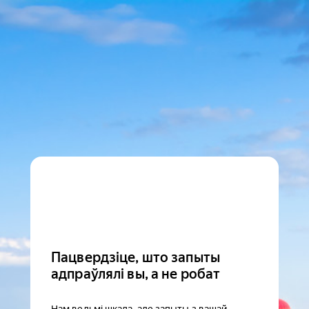
Пацвердзіце, што запыты
адпраўлялі вы, а не робат