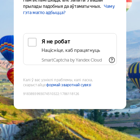
Нам вельмі шкада, але запыты з вашай
прылады падобныя да аўтаматычных.
Чаму
гэта магло адбыцца?
Я не робат
Націсніце, каб працягнуць
SmartCaptcha by Yandex Cloud
Калі ў вас узніклі праблемы, калі ласка,
скарыстайце
формай зваротнай сувязі
9183893993074510322
:
1786118126