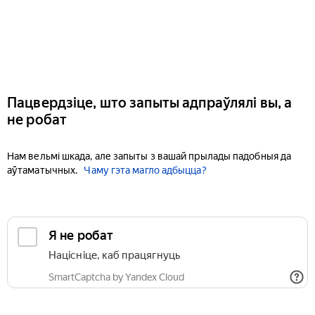
Пацвердзіце, што запыты адпраўлялі вы, а
не робат
Нам вельмі шкада, але запыты з вашай прылады падобныя да
аўтаматычных.
Чаму гэта магло адбыцца?
Я не робат
Націсніце, каб працягнуць
SmartCaptcha by Yandex Cloud