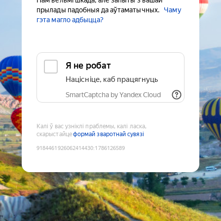
Нам вельмі шкада, але запыты з вашай
прылады падобныя да аўтаматычных.
Чаму
гэта магло адбыцца?
Я не робат
Націсніце, каб працягнуць
SmartCaptcha by Yandex Cloud
Калі ў вас узніклі праблемы, калі ласка,
скарыстайце
формай зваротнай сувязі
9184461926062414430
:
1786126589