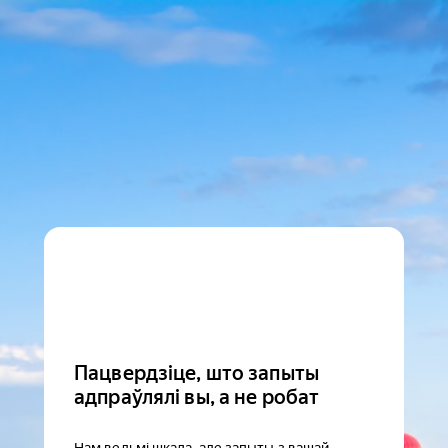
Пацвердзіце, што запыты
адпраўлялі вы, а не робат