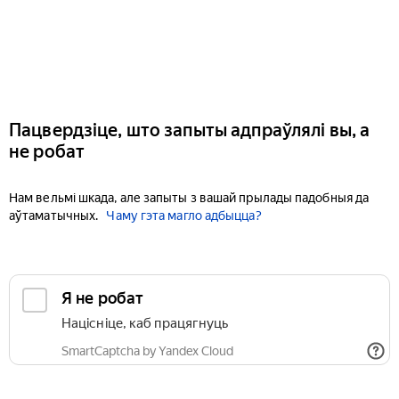
Пацвердзіце, што запыты адпраўлялі вы, а
не робат
Нам вельмі шкада, але запыты з вашай прылады падобныя да
аўтаматычных.
Чаму гэта магло адбыцца?
Я не робат
Націсніце, каб працягнуць
SmartCaptcha by Yandex Cloud