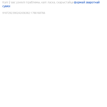
Калі ў вас узніклі праблемы, калі ласка, скарыстайце
формай зваротнай
сувязі
9187292390242436382
:
1786168766