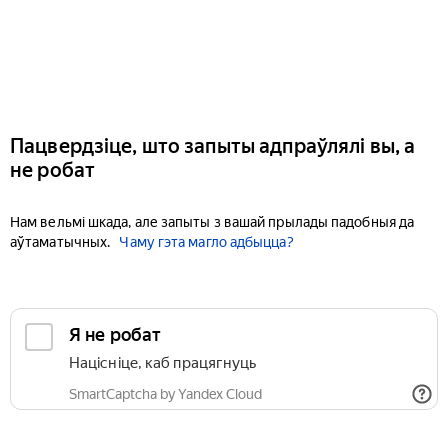
Пацвердзіце, што запыты адпраўлялі вы, а
не робат
Нам вельмі шкада, але запыты з вашай прылады падобныя да
аўтаматычных.
Чаму гэта магло адбыцца?
Я не робат
Націсніце, каб працягнуць
SmartCaptcha by Yandex Cloud