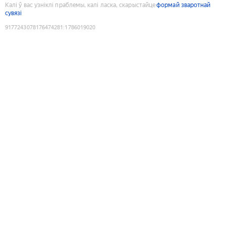
Калі ў вас узніклі праблемы, калі ласка, скарыстайце
формай зваротнай
сувязі
9177243078176474281
:
1786019020