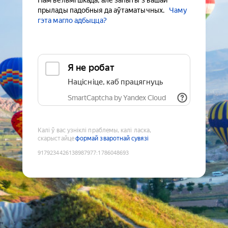
Нам вельмі шкада, але запыты з вашай
прылады падобныя да аўтаматычных.
Чаму
гэта магло адбыцца?
Я не робат
Націсніце, каб працягнуць
SmartCaptcha by Yandex Cloud
Калі ў вас узніклі праблемы, калі ласка,
скарыстайце
формай зваротнай сувязі
9179234426138987977
:
1786048693