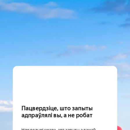
Пацвердзіце, што запыты
адпраўлялі вы, а не робат