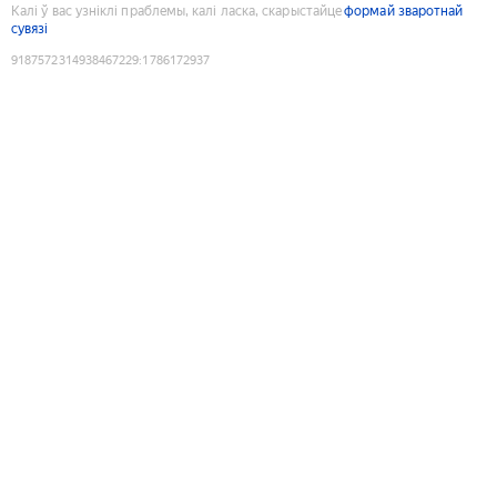
Калі ў вас узніклі праблемы, калі ласка, скарыстайце
формай зваротнай
сувязі
9187572314938467229
:
1786172937