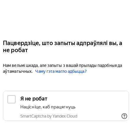
Пацвердзіце, што запыты адпраўлялі вы, а
не робат
Нам вельмі шкада, але запыты з вашай прылады падобныя да
аўтаматычных.
Чаму гэта магло адбыцца?
Я не робат
Націсніце, каб працягнуць
SmartCaptcha by Yandex Cloud